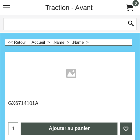
0
Traction - Avant
<< Retour
|
Accueil
>
.Name
>
.Name
>
GX6714101A
Ajouter au panier