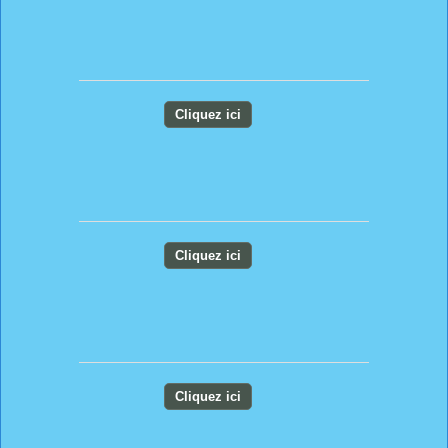
Cliquez ici
Cliquez ici
Cliquez ici