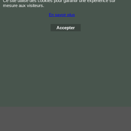
Ce site utilise des cookies pour garantir une expérience sur
mesure aux visiteurs.
En savoir plus
Accepter
1
2
Suivant >
Boutique en ligne créés
avec le logiciel
eCommerce ShopFactory