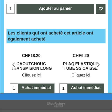
Ajouter au panier
Les clients qui ont acheté cet article ont
également acheté
CHF
18.20
CHF
6.20
N
CAOUTCHOUC
PLAQ ELASTIQUE
TRANSMISION LONG
TUBE SS CAISSE
Cliquez ici
Cliquez ici
t
Achat immédiat
Achat immédiat
Boutique en ligne créés
avec le logiciel
eCommerce ShopFactory