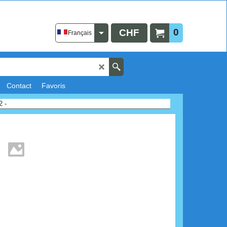
0
CHF
Français
Contact
Favoris
 -