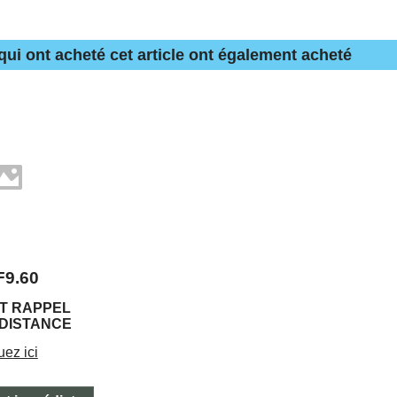
 qui ont acheté cet article ont également acheté
F
9.60
T RAPPEL
 DISTANCE
uez ici