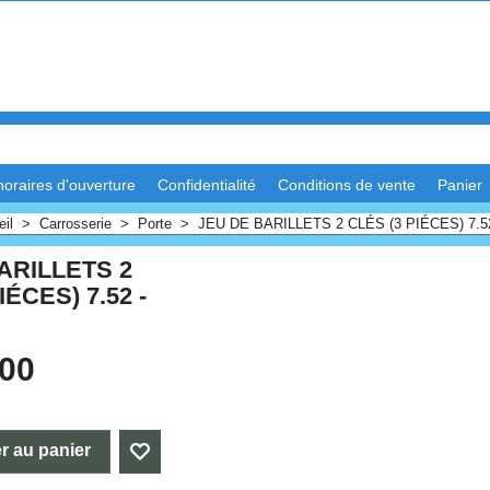
horaires d'ouverture
Confidentialité
Conditions de vente
Panier
eil
>
Carrosserie
>
Porte
>
JEU DE BARILLETS 2 CLÉS (3 PIÉCES) 7.52
ARILLETS 2
IÉCES) 7.52 -
.00
r au panier