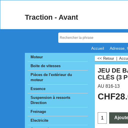
Traction - Avant
Accueil
Adresse, 
Moteur
<< Retour
|
Accu
Boite de vitesses
JEU DE B
Pièces de l'extérieur du
CLÉS (3 P
moteur
AU 816-13
Essence
CHF
28
Suspension à ressorts
Direction
Freinage
Ajoute
Electricite