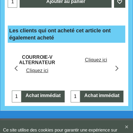
Ajouter au panier
Les clients qui ont acheté cet article ont
également acheté
CHF
32.40
CHF
5.90
W
COURROIE-V
Cliquez ici
ALTERNATEUR
Cliquez ici
t
Achat immédiat
Achat immédiat
Boutique en ligne créés
avec le logiciel
eCommerce ShopFactory
Ce site utilise des cookies pour garantir une expérience sur