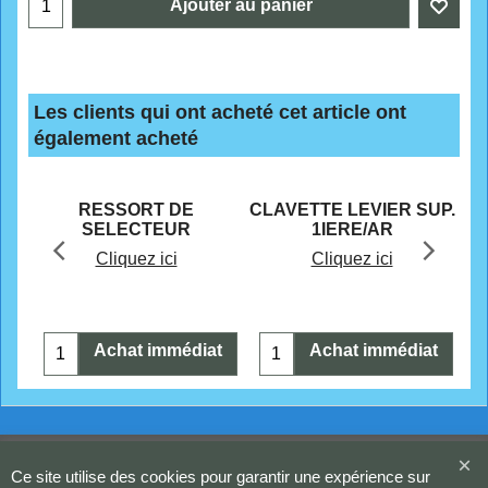
Ajouter au panier
Les clients qui ont acheté cet article ont
également acheté
CHF
10.70
CHF
5.50
MM
RESSORT DE
CLAVETTE LEVIER SUP.
SELECTEUR
1IERE/AR
Cliquez ici
Cliquez ici
t
Achat immédiat
Achat immédiat
Boutique en ligne créés
avec le logiciel
eCommerce ShopFactory
Ce site utilise des cookies pour garantir une expérience sur