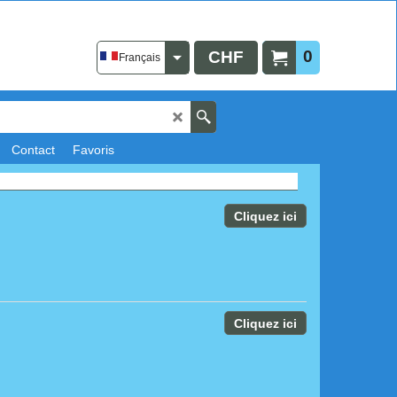
0
CHF
Français
Contact
Favoris
Cliquez ici
Cliquez ici