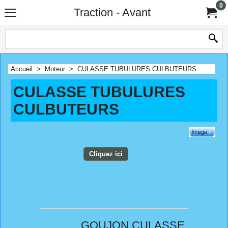
0
Traction - Avant
Accueil
>
Moteur
>
CULASSE TUBULURES CULBUTEURS
CULASSE TUBULURES
CULBUTEURS
Cliquez ici
GOUJON CULASSE