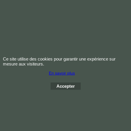
Cliquez ici
JOINT TUBULURES
ADM/ECH
Cliquez ici
Ce site utilise des cookies pour garantir une expérience sur
mesure aux visiteurs.
En savoir plus
JOINT DE CULASSE
Cliquez ici
Accepter
1
2
3
4
Suivant >