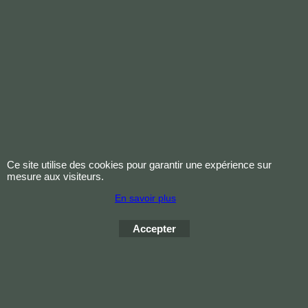
Cliquez ici
VIS CARTER
VOLANT-MOTEUR
Cliquez ici
SUPPORT DE
Ce site utilise des cookies pour garantir une expérience sur
BUTEE BILLES
mesure aux visiteurs.
+BUTEE DIAFRAG
En savoir plus
Cliquez ici
Accepter
1
2
Suivant >