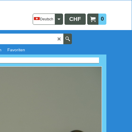
0
CHF
Deutsch
m
Favoriten