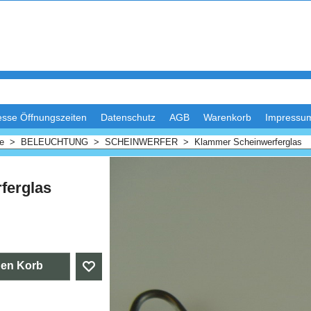
esse Öffnungszeiten
Datenschutz
AGB
Warenkorb
Impressu
me
>
BELEUCHTUNG
>
SCHEINWERFER
>
Klammer Scheinwerferglas
ferglas
30
den Korb