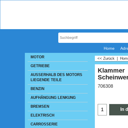
Home
Adr
MOTOR
<< Zurück
|
Ho
GETRIEBE
Klammer
AUSSERHALB DES MOTORS
Scheinwer
LIEGENDE TEILE
706308
BENZIN
CHF
4.
AUFHÄNGUNG LENKUNG
BREMSEN
ELEKTRISCH
In 
CARROSSERIE