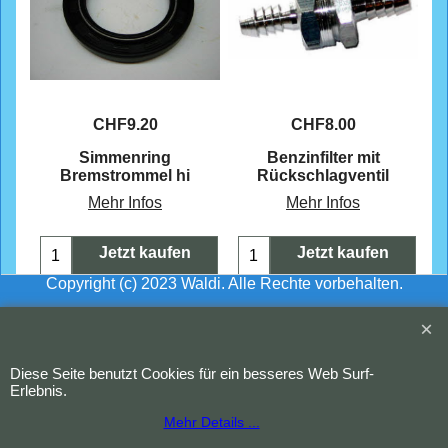
CHF
9.20
CHF
8.00
mm
Simmenring
Benzinfilter mit
Bremstrommel hi
Rückschlagventil
Mehr Infos
Mehr Infos
Jetzt kaufen
Jetzt kaufen
Copyright (c) 2023 Waldi. Alle Rechte vorbehalten.
WebShop erstellt mit
ShopFactory Shop
Software.
Diese Seite benutzt Cookies für ein besseres Web Surf-
Erlebnis.
Mehr Details ...