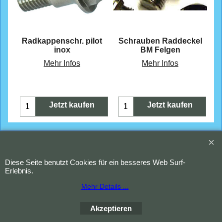
au
Radkappenschr. pilot
Schrauben Raddeckel
inox
BM Felgen
Mehr Infos
Mehr Infos
Jetzt kaufen
Jetzt kaufen
Copyright (c) 2023 Waldi. Alle Rechte vorbehalten.
WebShop erstellt mit
Diese Seite benutzt Cookies für ein besseres Web Surf-
ShopFactory Shop
Erlebnis.
Software.
Mehr Details ...
Akzeptieren