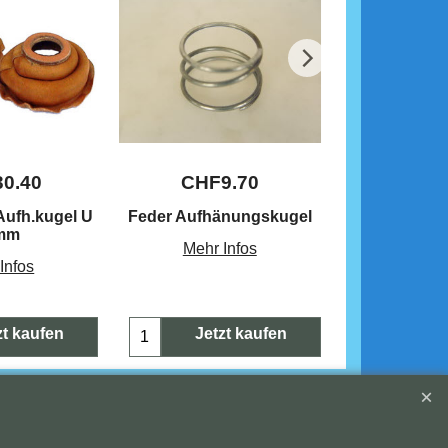
30.40
CHF
9.70
CHF
 Aufh.kugel U
Feder Aufhänungskugel
Sicherun
mm
Mehr Infos
Mehr 
Infos
zt kaufen
Jetzt kaufen
Jetz