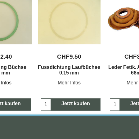
F
2.40
CHF
9.50
CHF
ung Büchse
Fussdichtung Laufbüchse
Leder Fettk.
7 mm
0.15 mm
68
 Infos
Mehr Infos
Mehr 
zt kaufen
Jetzt kaufen
Jet
Copyright (c) 2023 Waldi. Alle Rechte vorbehalten.