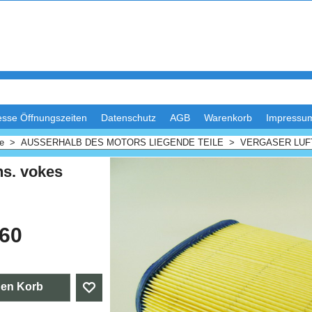
esse Öffnungszeiten
Datenschutz
AGB
Warenkorb
Impressu
me
>
AUSSERHALB DES MOTORS LIEGENDE TEILE
>
VERGASER LUF
ins. vokes
.60
den Korb