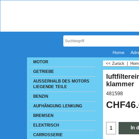
Home
Adr
MOTOR
<< Zurück
|
Ho
GETRIEBE
luftfiltere
AUSSERHALB DES MOTORS
klammer
LIEGENDE TEILE
481598
BENZIN
CHF
46
AUFHÄNGUNG LENKUNG
BREMSEN
ELEKTRISCH
In 
CARROSSERIE