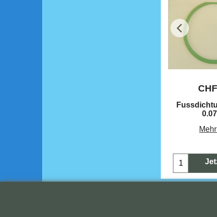
CH
Fussdicht
0.0
Mehr
Jet