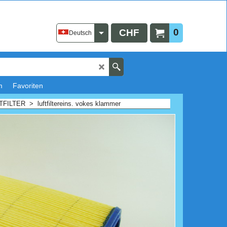
0
CHF
Deutsch
m
Favoriten
TFILTER
>
luftfiltereins. vokes klammer