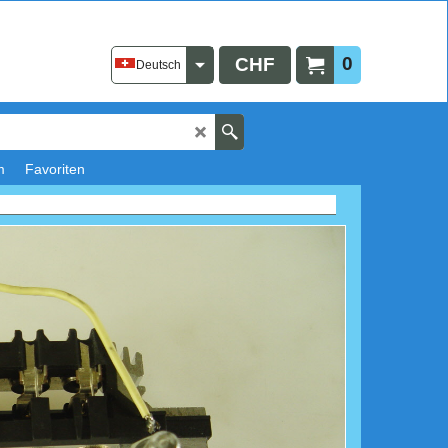
0
CHF
Deutsch
m
Favoriten