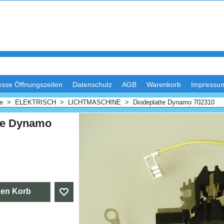
esse Öffnungszeiten
Datenschutz
AGB
Warenkorb
Impressu
me
>
ELEKTRISCH
>
LICHTMASCHINE
>
Diodeplatte Dynamo 702310
te Dynamo
.50
den Korb