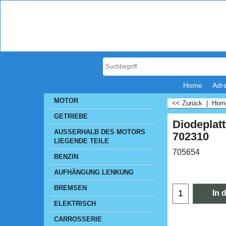
Home
Adr
MOTOR
<< Zurück
|
Ho
GETRIEBE
Diodeplat
AUSSERHALB DES MOTORS
702310
LIEGENDE TEILE
705654
BENZIN
CHF
81
AUFHÄNGUNG LENKUNG
BREMSEN
ELEKTRISCH
In 
CARROSSERIE