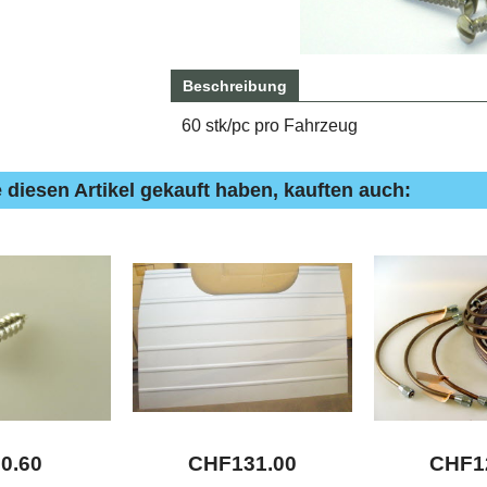
Beschreibung
60 stk/pc pro Fahrzeug
 diesen Artikel gekauft haben, kauften auch:
F
0.60
CHF
131.00
CHF
1