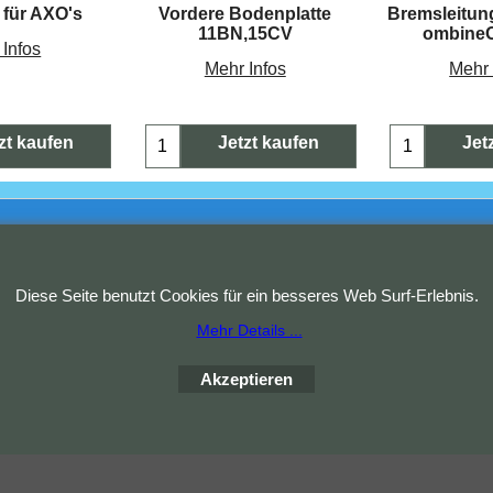
 für AXO's
Vordere Bodenplatte
Bremsleitun
11BN,15CV
ombine
 Infos
Mehr Infos
Mehr 
zt kaufen
Jetzt kaufen
Jet
Copyright (c) 2023 Waldi. Alle Rechte vorbehalten.
WebShop erstellt mit
ShopFactory Shop
Diese Seite benutzt Cookies für ein besseres Web Surf-Erlebnis.
Software.
Mehr Details ...
Akzeptieren