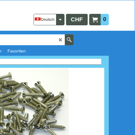
0
CHF
Deutsch
m
Favoriten