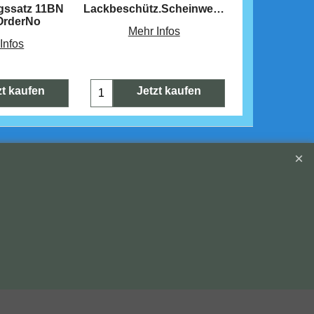
gssatz 11BN
Lackbeschütz.Scheinwerferfu
Fensterführ
OrderNo
Tür
Mehr Infos
Infos
Mehr 
zt kaufen
Jetzt kaufen
Jetz