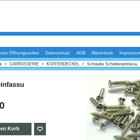
esse Öffnungszeiten
Datenschutz
AGB
Warenkorb
Impressu
me
>
CARROSSERIE
>
KOFFERDECKEL
>
Schraube Scheibeneinfassu
infassu
40
den Korb