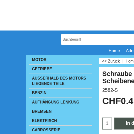
Home
Adr
MOTOR
<< Zurück
|
Ho
GETRIEBE
Schraube
AUSSERHALB DES MOTORS
Scheibene
LIEGENDE TEILE
2582-S
BENZIN
CHF
0.
AUFHÄNGUNG LENKUNG
BREMSEN
ELEKTRISCH
In 
CARROSSERIE