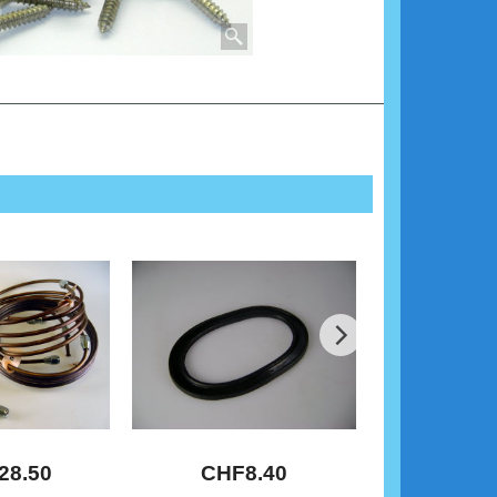
28.50
CHF
8.40
CHF
7