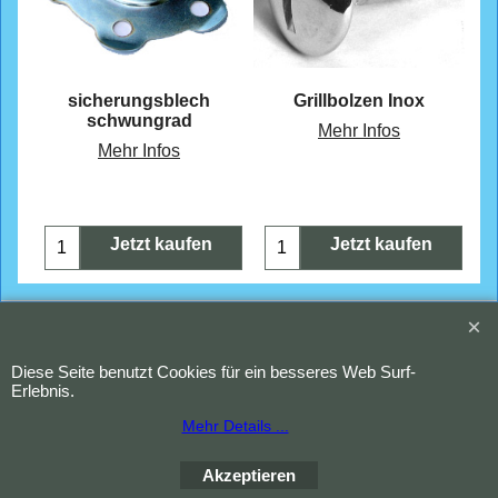
CHF
21.60
CHF
12.80
h
sicherungsblech
Grillbolzen Inox
schwungrad
Mehr Infos
Mehr Infos
Jetzt kaufen
Jetzt kaufen
Copyright (c) 2023 Waldi. Alle Rechte vorbehalten.
WebShop erstellt mit
Diese Seite benutzt Cookies für ein besseres Web Surf-
ShopFactory Shop
Erlebnis.
Software.
Mehr Details ...
Akzeptieren