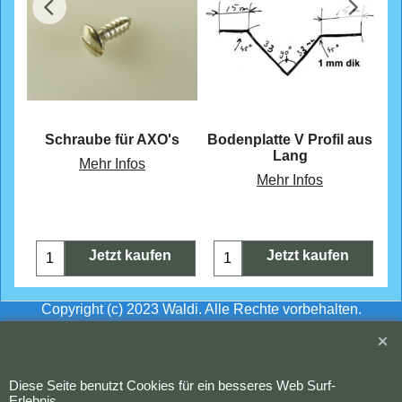
CHF
0.60
CHF
33.80
Schraube für AXO's
Bodenplatte V Profil aus
Lang
Mehr Infos
Mehr Infos
Jetzt kaufen
Jetzt kaufen
Copyright (c) 2023 Waldi. Alle Rechte vorbehalten.
WebShop erstellt mit
ShopFactory Shop
Software.
Diese Seite benutzt Cookies für ein besseres Web Surf-
Erlebnis.