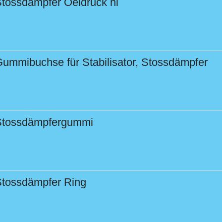
tossdämpfer Oeldruck hi
ummibuchse für Stabilisator, Stossdämpfer
Stossdämpfergummi
tossdämpfer Ring