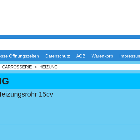
esse Öffnungszeiten
Datenschutz
AGB
Warenkorb
Impressu
>
CARROSSERIE
>
HEIZUNG
NG
eizungsrohr 15cv