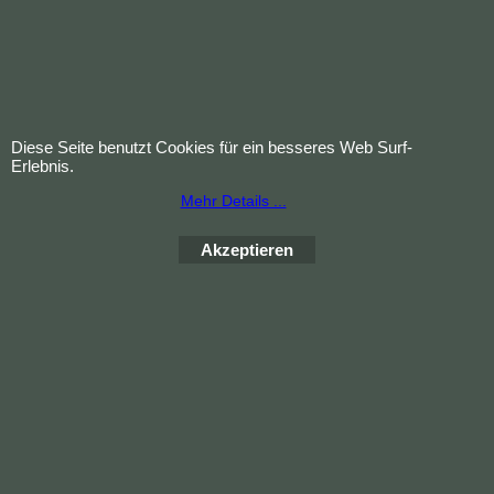
Mehr Infos
Kupplungsausrücklager
Lamellenkupplung
Diese Seite benutzt Cookies für ein besseres Web Surf-
Mehr Infos
Erlebnis.
Mehr Details ...
1
2
Weiter >
Akzeptieren
Copyright (c) 2023 Waldi. Alle Rechte vorbehalten.
WebShop erstellt mit
ShopFactory Shop
Software.