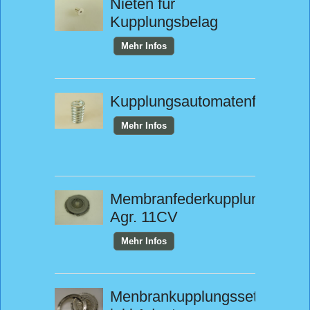
Nieten für
Kupplungsbelag
Mehr Infos
Kupplungsautomatenfeder
Mehr Infos
Membranfederkupplung
Agr. 11CV
Mehr Infos
Menbrankupplungsset