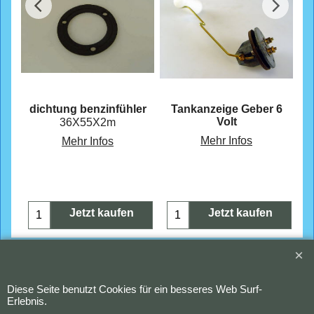
hen
dichtung benzinfühler
Tankanzeige Geber 6
Volt
36X55X2m
Mehr Infos
Mehr Infos
Jetzt kaufen
Jetzt kaufen
Copyright (c) 2023 Waldi. Alle Rechte vorbehalten.
Diese Seite benutzt Cookies für ein besseres Web Surf-
WebShop erstellt mit
ShopFactory Shop
Erlebnis.
Software.